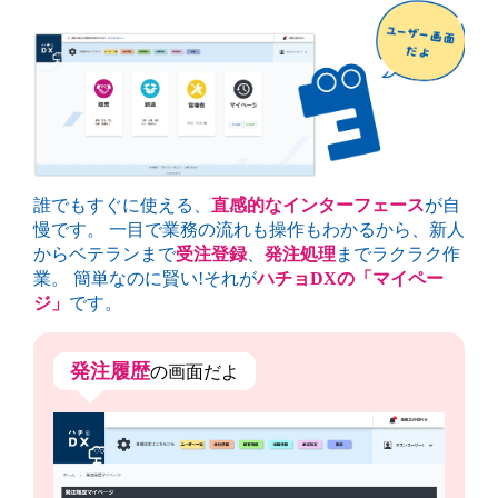
誰でもすぐに使える、
直感的なインターフェース
が自
慢です。 一目で業務の流れも操作もわかるから、新人
からベテランまで
受注登録
、
発注処理
までラクラク作
業。 簡単なのに賢い!それが
ハチョDXの「マイペー
ジ」
です。
発注履歴
の画面だよ